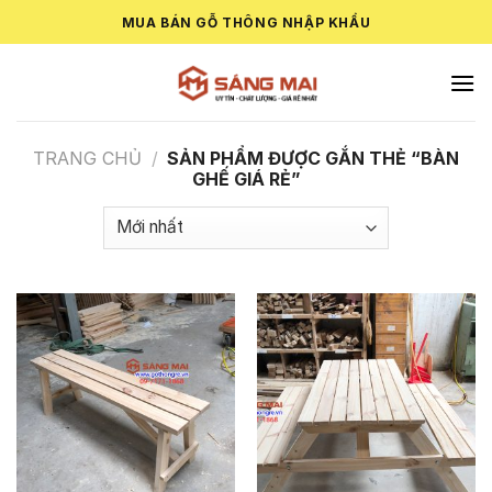
Skip
MUA BÁN GỖ THÔNG NHẬP KHẨU
to
content
TRANG CHỦ
/
SẢN PHẨM ĐƯỢC GẮN THẺ “BÀN
GHẾ GIÁ RẺ”