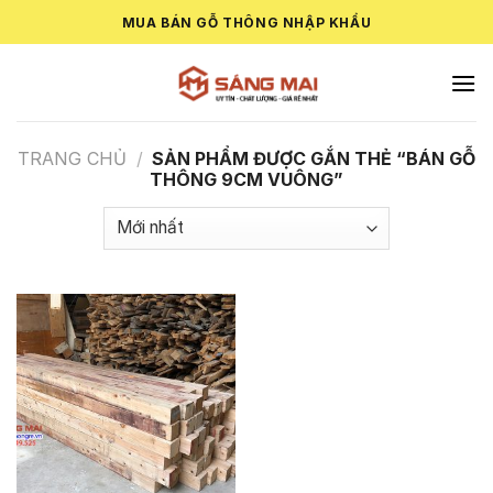
Skip
MUA BÁN GỖ THÔNG NHẬP KHẨU
to
content
TRANG CHỦ
/
SẢN PHẨM ĐƯỢC GẮN THẺ “BÁN GỖ
THÔNG 9CM VUÔNG”