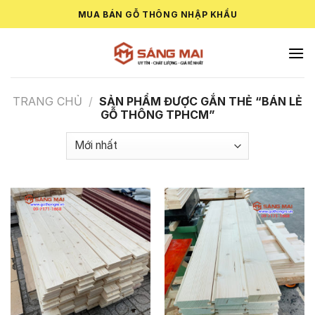
Skip
MUA BÁN GỖ THÔNG NHẬP KHẨU
to
content
TRANG CHỦ
/
SẢN PHẨM ĐƯỢC GẮN THẺ “BÁN LẺ
GỖ THÔNG TPHCM”