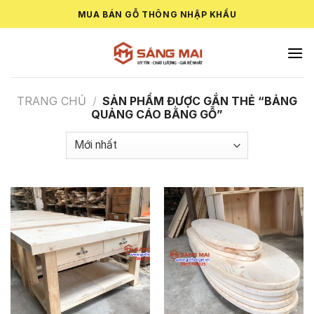
Skip
MUA BÁN GỖ THÔNG NHẬP KHẨU
to
content
TRANG CHỦ
/
SẢN PHẨM ĐƯỢC GẮN THẺ “BẢNG
QUẢNG CÁO BẰNG GỖ”