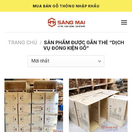
Skip
MUA BÁN GỖ THÔNG NHẬP KHẨU
to
content
TRANG CHỦ
/
SẢN PHẨM ĐƯỢC GẮN THẺ “DỊCH
VỤ ĐÓNG KIỆN GỖ”