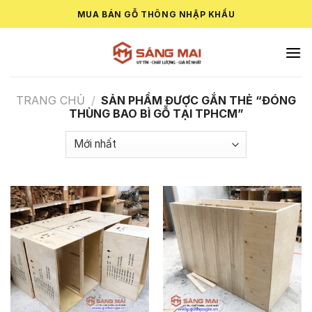
Skip
MUA BÁN GỖ THÔNG NHẬP KHẨU
to
content
TRANG CHỦ
/
SẢN PHẨM ĐƯỢC GẮN THẺ “ĐÓNG
THÙNG BAO BÌ GỖ TẠI TPHCM”