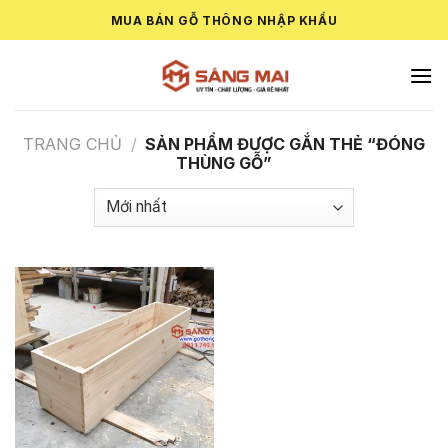
Skip
MUA BÁN GỖ THÔNG NHẬP KHẨU
to
content
TRANG CHỦ
/
SẢN PHẨM ĐƯỢC GẮN THẺ “ĐÓNG
THÙNG GỖ”