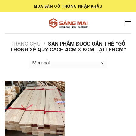
Skip
MUA BÁN GỖ THÔNG NHẬP KHẨU
to
content
TRANG CHỦ
/
SẢN PHẨM ĐƯỢC GẮN THẺ “GỖ
THÔNG XẺ QUY CÁCH 4CM X 8CM TẠI TPHCM”