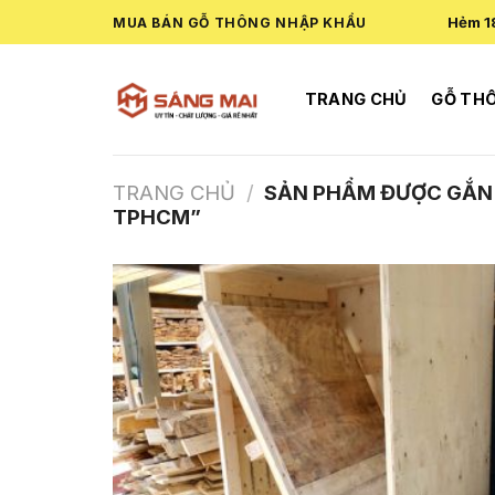
Skip
Hẻm 1
MUA BÁN GỖ THÔNG NHẬP KHẨU
to
content
TRANG CHỦ
GỖ TH
TRANG CHỦ
/
SẢN PHẨM ĐƯỢC GẮN T
TPHCM”