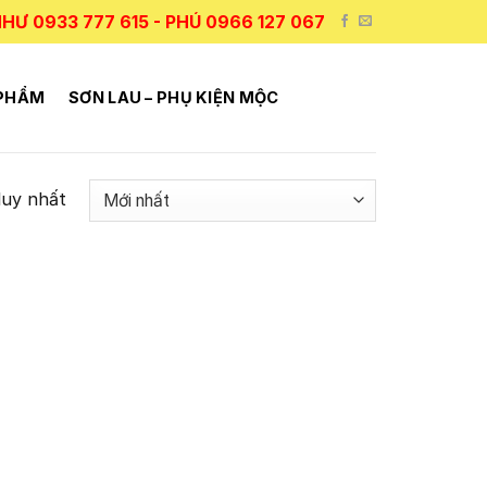
HƯ 0933 777 615 - PHÚ 0966 127 067
 PHẨM
SƠN LAU – PHỤ KIỆN MỘC
duy nhất