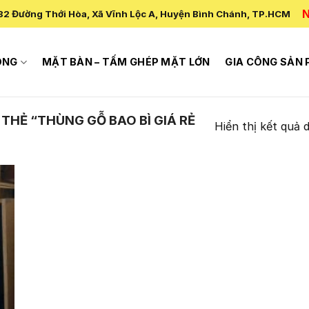
N
82 Đường Thới Hòa, Xã Vĩnh Lộc A, Huyện Bình Chánh, TP.HCM
ÔNG
MẶT BÀN – TẤM GHÉP MẶT LỚN
GIA CÔNG SẢN
HẺ “THÙNG GỖ BAO BÌ GIÁ RẺ
Hiển thị kết quả 