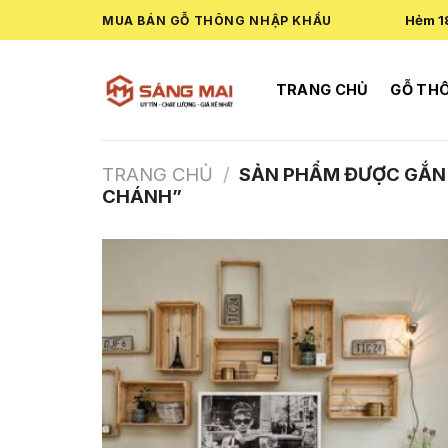
Skip
Hẻm 1
MUA BÁN GỖ THÔNG NHẬP KHẨU
to
content
TRANG CHỦ
GỖ TH
TRANG CHỦ
/
SẢN PHẨM ĐƯỢC GẮN 
CHÁNH”