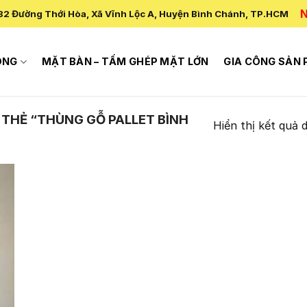
N
82 Đường Thới Hòa, Xã Vĩnh Lộc A, Huyện Bình Chánh, TP.HCM
ÔNG
MẶT BÀN – TẤM GHÉP MẶT LỚN
GIA CÔNG SẢN
THẺ “THÙNG GỖ PALLET BÌNH
Hiển thị kết quả 