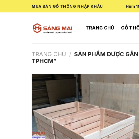
Skip
Hẻm 1
MUA BÁN GỖ THÔNG NHẬP KHẨU
to
content
TRANG CHỦ
GỖ TH
TRANG CHỦ
/
SẢN PHẨM ĐƯỢC GẮN 
TPHCM”