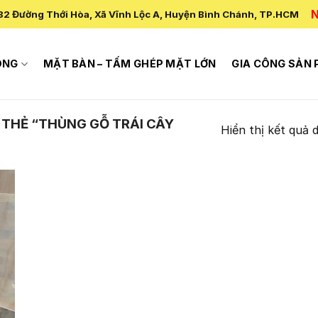
N
82 Đường Thới Hòa, Xã Vĩnh Lộc A, Huyện Bình Chánh, TP.HCM
ÔNG
MẶT BÀN – TẤM GHÉP MẶT LỚN
GIA CÔNG SẢN
THẺ “THÙNG GỖ TRÁI CÂY
Hiển thị kết quả 