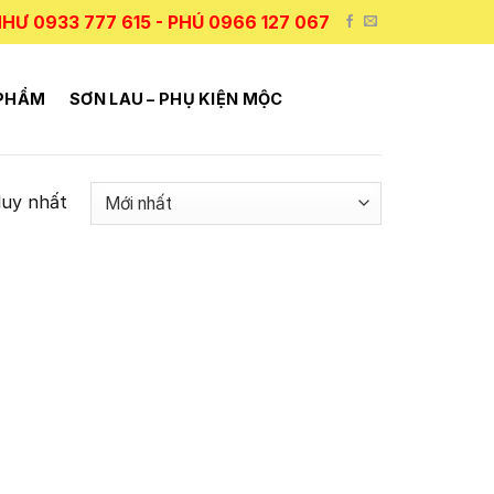
HƯ 0933 777 615 - PHÚ 0966 127 067
 PHẨM
SƠN LAU – PHỤ KIỆN MỘC
duy nhất