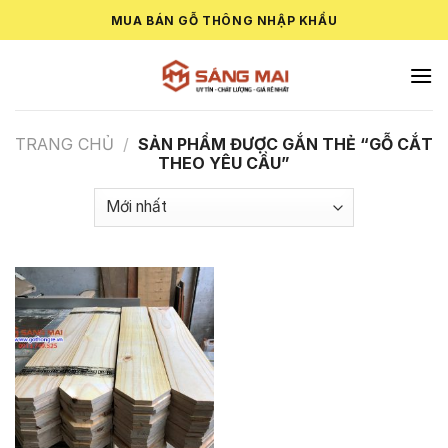
Skip
MUA BÁN GỖ THÔNG NHẬP KHẨU
to
content
TRANG CHỦ
/
SẢN PHẨM ĐƯỢC GẮN THẺ “GỖ CẮT
THEO YÊU CẦU”