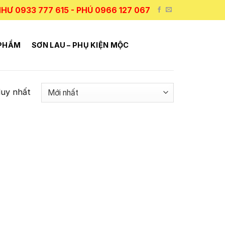
HƯ 0933 777 615 - PHÚ 0966 127 067
 PHẨM
SƠN LAU – PHỤ KIỆN MỘC
duy nhất