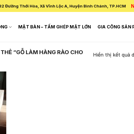
N
82 Đường Thới Hòa, Xã Vĩnh Lộc A, Huyện Bình Chánh, TP.HCM
ÔNG
MẶT BÀN – TẤM GHÉP MẶT LỚN
GIA CÔNG SẢN
THẺ “GỖ LÀM HÀNG RÀO CHO
Hiển thị kết quả 