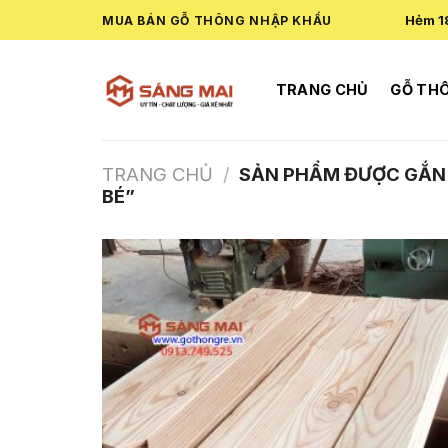
Skip
Hẻm 1
MUA BÁN GỖ THÔNG NHẬP KHẨU
to
content
TRANG CHỦ
GỖ TH
TRANG CHỦ
/
SẢN PHẨM ĐƯỢC GẮN 
BÉ”