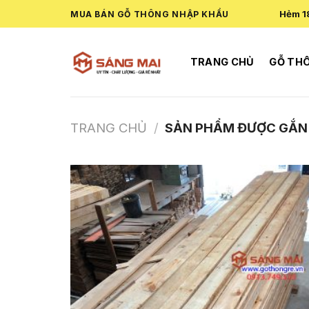
Skip
Hẻm 1
MUA BÁN GỖ THÔNG NHẬP KHẨU
to
content
TRANG CHỦ
GỖ TH
TRANG CHỦ
/
SẢN PHẨM ĐƯỢC GẮN 