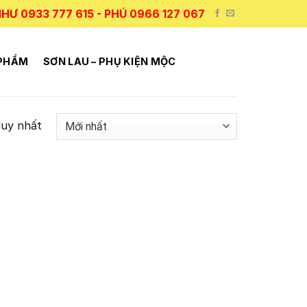
HƯ 0933 777 615 - PHÚ 0966 127 067
 PHẨM
SƠN LAU – PHỤ KIỆN MỘC
duy nhất