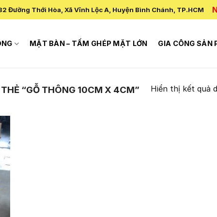
N
82 Đường Thới Hòa, Xã Vĩnh Lộc A, Huyện Bình Chánh, TP.HCM
ÔNG
MẶT BÀN – TẤM GHÉP MẶT LỚN
GIA CÔNG SẢN
Hiển thị kết quả 
THẺ “GỖ THÔNG 10CM X 4CM”