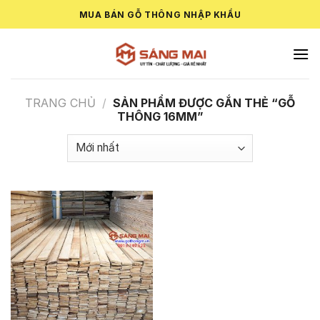
Skip
MUA BÁN GỖ THÔNG NHẬP KHẨU
to
content
TRANG CHỦ
/
SẢN PHẨM ĐƯỢC GẮN THẺ “GỖ
THÔNG 16MM”