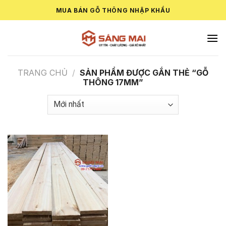
Skip
MUA BÁN GỖ THÔNG NHẬP KHẨU
to
content
TRANG CHỦ
/
SẢN PHẨM ĐƯỢC GẮN THẺ “GỖ
THÔNG 17MM”