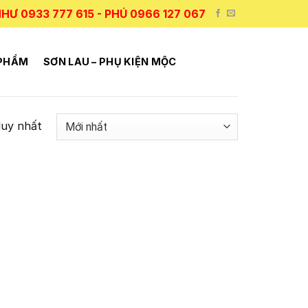
HƯ 0933 777 615 - PHÚ 0966 127 067
 PHẨM
SƠN LAU – PHỤ KIỆN MỘC
duy nhất