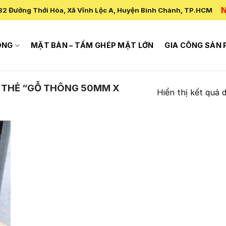
N
82 Đường Thới Hòa, Xã Vĩnh Lộc A, Huyện Bình Chánh, TP.HCM
ÔNG
MẶT BÀN – TẤM GHÉP MẶT LỚN
GIA CÔNG SẢN
 THẺ “GỖ THÔNG 50MM X
Hiển thị kết quả 