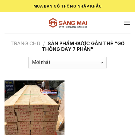
Skip
MUA BÁN GỖ THÔNG NHẬP KHẨU
to
content
TRANG CHỦ
/
SẢN PHẨM ĐƯỢC GẮN THẺ “GỖ
THÔNG DÀY 7 PHÂN”