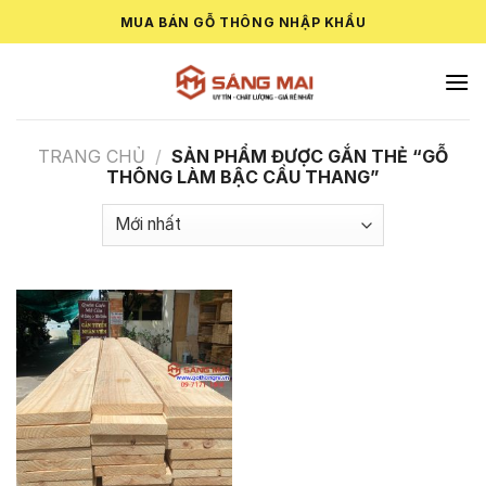
Skip
MUA BÁN GỖ THÔNG NHẬP KHẨU
to
content
TRANG CHỦ
/
SẢN PHẨM ĐƯỢC GẮN THẺ “GỖ
THÔNG LÀM BẬC CẦU THANG”