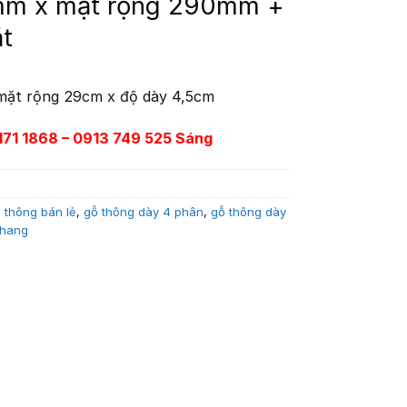
mm x mặt rộng 290mm +
t
mặt rộng 29cm x độ dày 4,5cm
71 1868 – 0913 749 525 Sáng
 thông bán lẻ
,
gỗ thông dày 4 phân
,
gỗ thông dày
thang