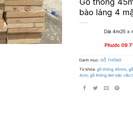
Gỗ thông 45
bào láng 4 mặ
Dài 4m25 x 
Phước 09 71
Danh mục:
GỖ THÔNG
Từ khóa:
gỗ thông 45mm
,
gỗ
4cm
,
gỗ thông làm bậc cầu 