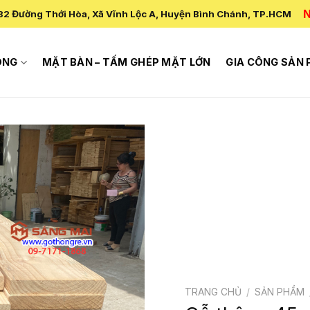
N
82 Đường Thới Hòa, Xã Vĩnh Lộc A, Huyện Bình Chánh, TP.HCM
ÔNG
MẶT BÀN – TẤM GHÉP MẶT LỚN
GIA CÔNG SẢN
TRANG CHỦ
/
SẢN PHẨM