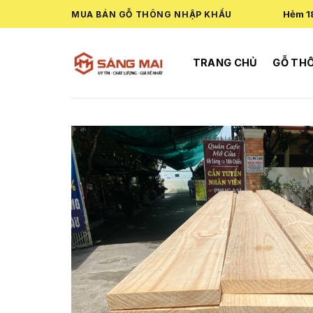
Skip
Hẻm 1
MUA BÁN GỖ THÔNG NHẬP KHẨU
to
content
TRANG CHỦ
GỖ TH