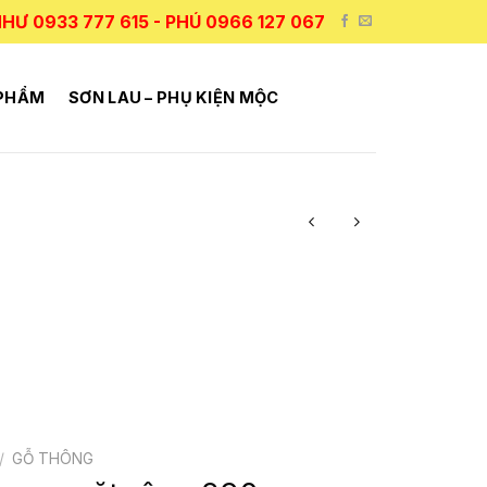
HƯ 0933 777 615 - PHÚ 0966 127 067
 PHẨM
SƠN LAU – PHỤ KIỆN MỘC
/
GỖ THÔNG