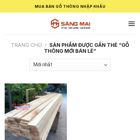
Skip
MUA BÁN GỖ THÔNG NHẬP KHẨU
to
content
TRANG CHỦ
/
SẢN PHẨM ĐƯỢC GẮN THẺ “GỖ
THÔNG MỚI BÁN LẺ”