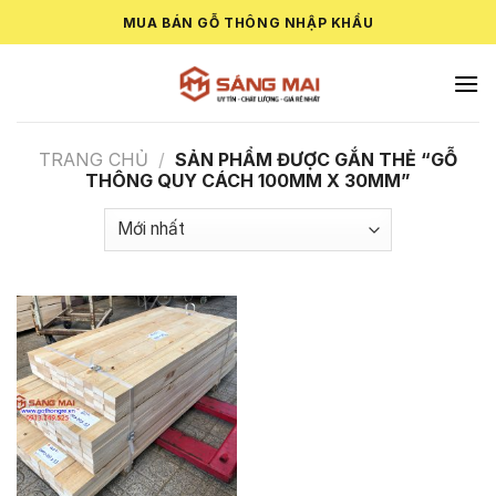
Skip
MUA BÁN GỖ THÔNG NHẬP KHẨU
to
content
TRANG CHỦ
/
SẢN PHẨM ĐƯỢC GẮN THẺ “GỖ
THÔNG QUY CÁCH 100MM X 30MM”