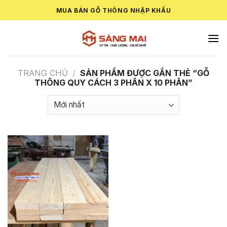
Skip
MUA BÁN GỖ THÔNG NHẬP KHẨU
to
content
TRANG CHỦ
/
SẢN PHẨM ĐƯỢC GẮN THẺ “GỖ
THÔNG QUY CÁCH 3 PHÂN X 10 PHÂN”