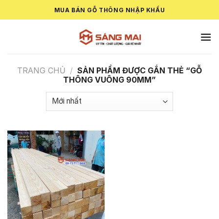
Skip
MUA BÁN GỖ THÔNG NHẬP KHẨU
to
content
TRANG CHỦ
/
SẢN PHẨM ĐƯỢC GẮN THẺ “GỖ
THÔNG VUÔNG 90MM”