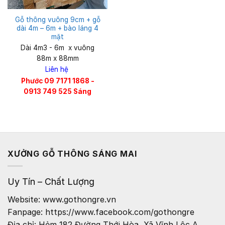
Gỗ thông vuông 9cm + gỗ
dài 4m – 6m + bào láng 4
mặt
Dài 4m3 - 6m x vuông
88m x 88mm
Liên hệ
Phước 09 7171 1868 -
0913 749 525 Sáng
XƯỞNG GỖ THÔNG SÁNG MAI
Uy Tín – Chất Lượng
Website: www.gothongre.vn
Fanpage: https://www.facebook.com/gothongre
Địa chỉ: Hẻm 182 Đường Thới Hòa, Xã Vĩnh Lộc A,