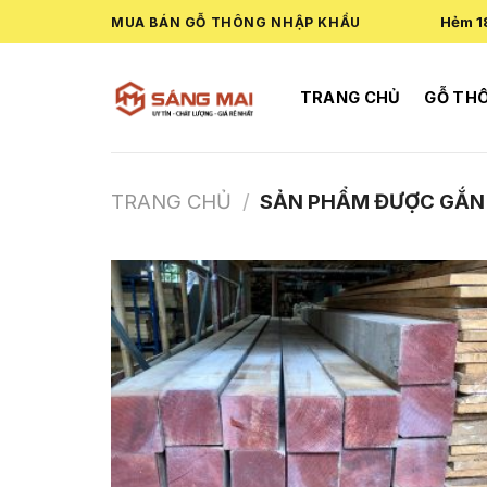
Skip
Hẻm 1
MUA BÁN GỖ THÔNG NHẬP KHẨU
to
content
TRANG CHỦ
GỖ TH
TRANG CHỦ
/
SẢN PHẨM ĐƯỢC GẮN