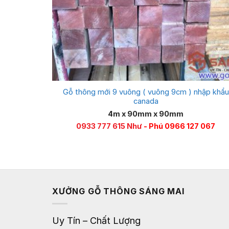
Gỗ thông mới 9 vuông ( vuông 9cm ) nhập khẩu
canada
4m x 90mm x 90mm
0933 777 615 Như
- Phú 0966 127 067
XƯỞNG GỖ THÔNG SÁNG MAI
Uy Tín – Chất Lượng