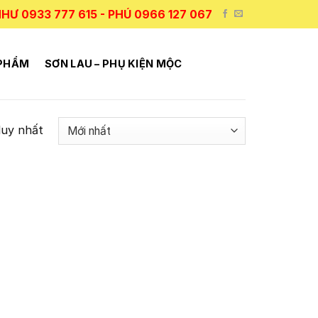
HƯ 0933 777 615 - PHÚ 0966 127 067
 PHẨM
SƠN LAU – PHỤ KIỆN MỘC
duy nhất