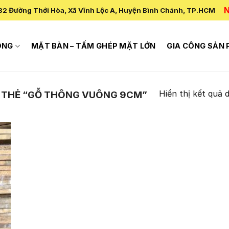
N
82 Đường Thới Hòa, Xã Vĩnh Lộc A, Huyện Bình Chánh, TP.HCM
ÔNG
MẶT BÀN – TẤM GHÉP MẶT LỚN
GIA CÔNG SẢN
Hiển thị kết quả 
 THẺ “GỖ THÔNG VUÔNG 9CM”