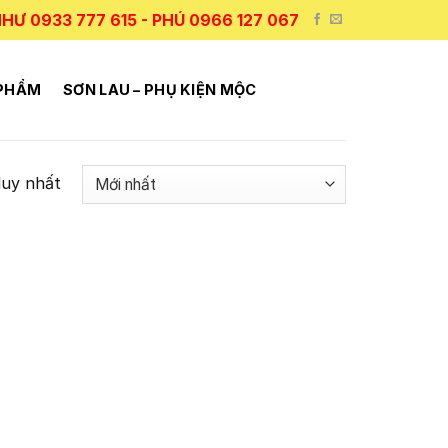
HƯ 0933 777 615 - PHÚ 0966 127 067
 PHẨM
SƠN LAU – PHỤ KIỆN MỘC
duy nhất