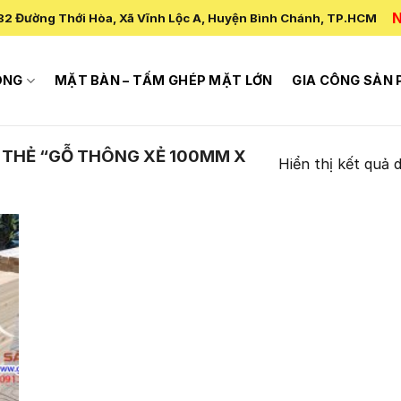
N
82 Đường Thới Hòa, Xã Vĩnh Lộc A, Huyện Bình Chánh, TP.HCM
ÔNG
MẶT BÀN – TẤM GHÉP MẶT LỚN
GIA CÔNG SẢN
THẺ “GỖ THÔNG XẺ 100MM X
Hiển thị kết quả 