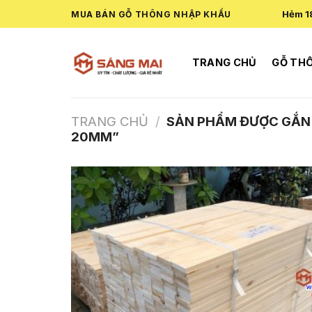
Skip
Hẻm 1
MUA BÁN GỖ THÔNG NHẬP KHẨU
to
content
TRANG CHỦ
GỖ TH
TRANG CHỦ
/
SẢN PHẨM ĐƯỢC GẮN 
20MM”