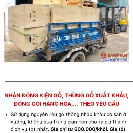
———————————————————————————
NHẬN ĐÓNG KIỆN GỖ, THÙNG GỖ XUẤT KHẨU,
ĐÓNG GÓI HÀNG HÓA,… THEO YÊU CẦU
Sử dụng nguyên liệu gỗ thông nhập khẩu có sẵn ở
xưởng, không qua trung gian nên cho ra giá thành
dịch vụ tốt nhất.
Giá chỉ từ 600.000/khối.
Giá tốt