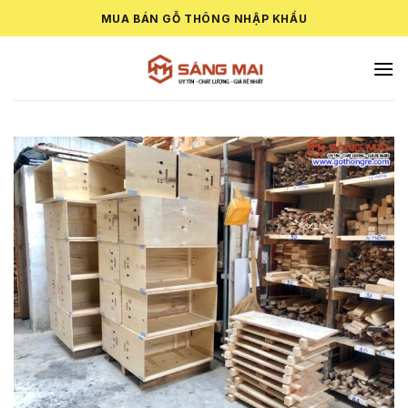
Skip
MUA BÁN GỖ THÔNG NHẬP KHẨU
to
content