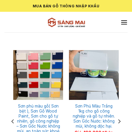
Skip
MUA BÁN GỖ THÔNG NHẬP KHẨU
to
content
ng
Sơn phủ màu gỗ( Sơn
Sơn Phủ Màu Trắng
ến
bệt ), Sơn Gỗ Wood
1kg cho gỗ công
Paint, Sơn cho gỗ tự
nghiệp và gỗ tự nhiên.
nhiên, gỗ công nghiệp
Sơn Gốc Nước: không
eo
– Sơn Gốc Nước không
mùi, không độc hại.
u
mùi, an toàn sức khoẻ