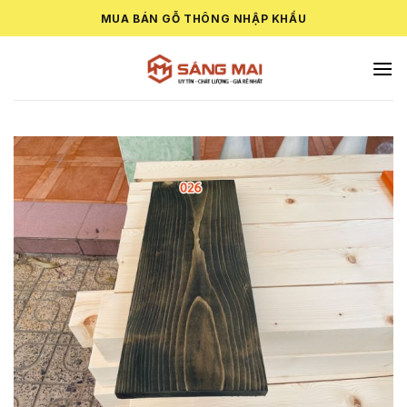
Skip
MUA BÁN GỖ THÔNG NHẬP KHẨU
to
content