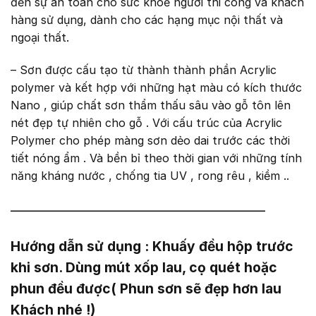
đến sự an toàn cho sức khoẻ người thi công và khách
hàng sử dụng, dành cho các hạng mục nội thất và
ngoại thất.
– Sơn được cấu tạo từ thành thành phần Acrylic
polymer và kết hợp với những hạt màu có kích thước
Nano , giúp chất sơn thẩm thấu sâu vào gỗ tôn lên
nét đẹp tự nhiên cho gỗ . Với cấu trúc của Acrylic
Polymer cho phép màng sơn dẻo dai trước các thời
tiết nóng ẩm . Và bền bỉ theo thời gian với những tính
năng kháng nước , chống tia UV , rong rêu , kiềm ..
———————————————————
Hướng dẫn sử dụng : Khuấy đều hộp trước
khi sơn. Dùng mút xốp lau, cọ quét hoặc
phun đều được( Phun sơn sẽ đẹp hơn lau
Khách nhé !)