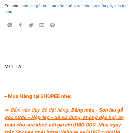
Từ khóa:
sơn lau gỗ
,
sơn lau gốc nước
,
sơn lau tạo màu gỗ
,
sơn tạo
màu
MÔ TẢ
– Mua Hàng tại SHOPEE nhé:
=> Bấm vào đây để đặt hàng:
Bảng màu – Sơn lau gỗ
gốc nước – Hộp 1kg – dễ sử dụng, không độc hại, an
toàn cho sức khoẻ với giá chỉ ₫160.000. Mua ngay
trên Shopee nhé! https://shope.ee/406ZyybmUg