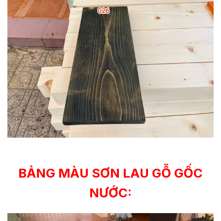
BẢNG MÀU SƠN LAU GỖ GỐC
NƯỚC: