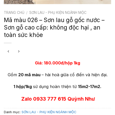
TRANG CHỦ
/
SƠN LAU - PHỤ KIỆN NGÀNH MỘC
Mã màu 026 – Sơn lau gỗ gốc nước –
Sơn gỗ cao cấp: không độc hại , an
toàn sức khỏe
Giá: 180.000đ/hộp 1kg
Gồm
20 mã màu
– hài hoà giữa cổ điển và hiện đại.
1 hộp/1kg
sử dụng hoàn thiện từ
15m2-17m2.
Zalo 0933 777 615 Quỳnh Như
Danh mục:
SƠN LAU - PHỤ KIỆN NGÀNH MỘC