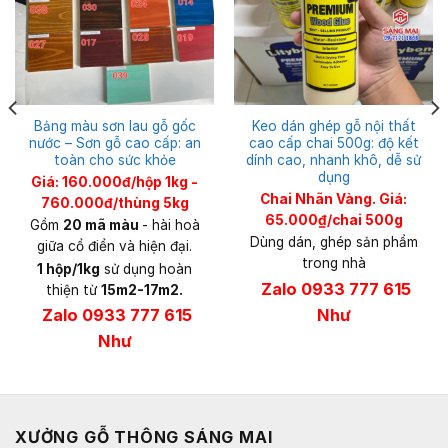
Bảng màu sơn lau gỗ gốc
Keo dán ghép gỗ nội thất
nước – Sơn gỗ cao cấp: an
cao cấp chai 500g: độ kết
toàn cho sức khỏe
dính cao, nhanh khô, dễ sử
dụng
Giá: 160.000đ/hộp 1kg -
Chai
Nhãn Vàng. Giá:
760.000đ/thùng 5kg
65.000₫/chai 500g
Gồm
20 mã màu
- hài hoà
Dùng dán, ghép sản phẩm
giữa cổ điển và hiện đại.
trong nhà
1 hộp/1kg
sử dụng hoàn
Zalo 0933 777 615
thiện từ
15m2-17m2.
Như
Zalo 0933 777 615
Như
XƯỞNG GỖ THÔNG SÁNG MAI