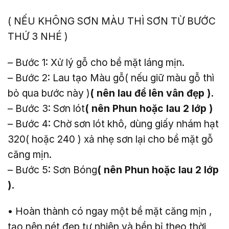
( NẾU KHÔNG SƠN MÀU THÌ SƠN TỪ BƯỚC
THỨ 3 NHÉ )
– Bước 1: Xử lý gỗ cho bề mặt láng mịn.
– Bước 2: Lau tạo Màu gỗ( nếu giữ màu gỗ thì
bỏ qua bước này )
( nên lau để lên vân đẹp ).
– Bước 3: Sơn lót
( nên Phun hoặc lau 2 lớp )
– Bước 4: Chờ sơn lót khô, dùng giấy nhám hạt
320( hoặc 240 ) xả nhẹ sơn lại cho bề mặt gỗ
căng mịn.
– Bước 5: Sơn Bóng
( nên Phun hoặc lau 2 lớp
).
• Hoàn thành có ngay một bề mặt căng mịn ,
tạo nên nét đẹp tự nhiên và bền bỉ theo thời