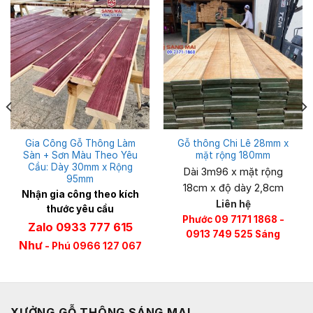
Gia Công Gỗ Thông Làm
Gỗ thông Chi Lê 28mm x
Sàn + Sơn Màu Theo Yêu
mặt rộng 180mm
Cầu: Dày 30mm x Rộng
Dài 3m96 x mặt rộng
95mm
18cm x độ dày 2,8cm
Nhận gia công theo kích
Liên hệ
thước yêu cầu
Phước 09 7171 1868 -
Zalo 0933 777 615
0913 749 525 Sáng
Như
- Phú 0966 127 067
XƯỞNG GỖ THÔNG SÁNG MAI