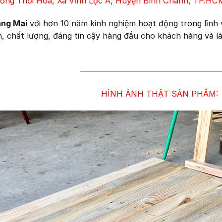
ường Thới Hòa, Xã Vĩnh Lộc A, Huyện Bình Chánh, TP.HCM
áng Mai
với hơn 10 năm kinh nghiệm hoạt động trong lĩnh 
n, chất lượng, đáng tin cậy hàng đầu cho khách hàng và là
—————————————————
HÌNH ẢNH THẬT SẢN PHẨM: