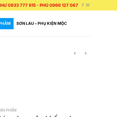
HƯ 0933 777 615 - PHÚ 0966 127 067
 PHẨM
SƠN LAU – PHỤ KIỆN MỘC
SẢN PHẨM