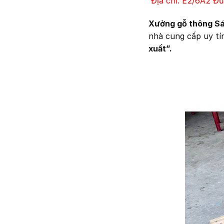
Địa chỉ: E2/6A2 Đ
Xưởng gỗ thông S
nhà cung cấp uy tí
xuất”.