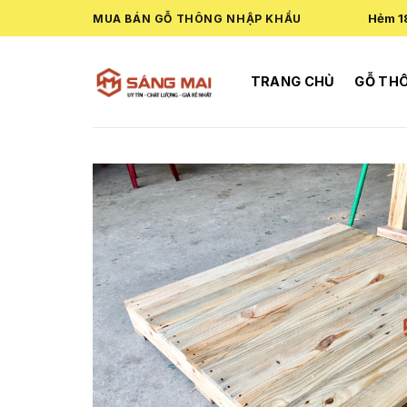
Skip
Hẻm 1
MUA BÁN GỖ THÔNG NHẬP KHẨU
to
content
TRANG CHỦ
GỖ TH