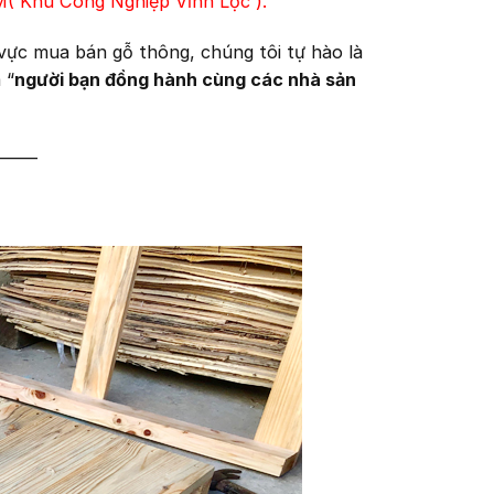
( Khu Công Nghiệp Vĩnh Lộc ).
vực mua bán gỗ thông, chúng tôi tự hào là
 “
người bạn đồng hành cùng các nhà sản
———