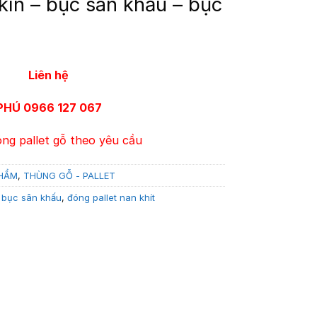
 kín – bục sân khấu – bục
Liên hệ
PHÚ 0966 127 067
ng pallet gỗ theo yêu cầu
PHẨM
,
THÙNG GỖ - PALLET
 bục sân khấu
,
đóng pallet nan khít