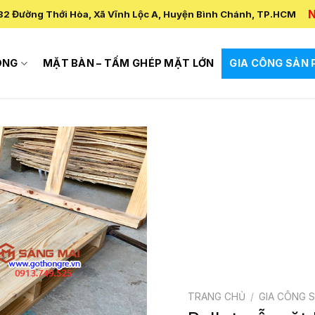
N
82 Đường Thới Hòa, Xã Vĩnh Lộc A, Huyện Bình Chánh, TP.HCM
ÔNG
MẶT BÀN – TẤM GHÉP MẶT LỚN
GIA CÔNG SẢN
TRANG CHỦ
/
GIA CÔNG 