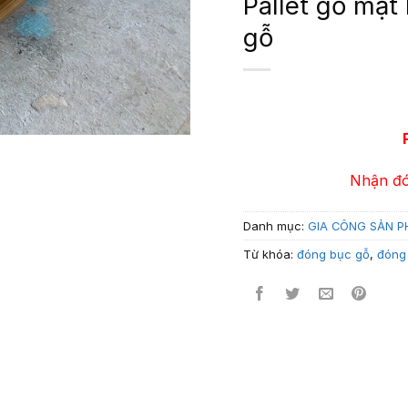
Pallet gỗ mặt
gỗ
Nhận đó
Danh mục:
GIA CÔNG SẢN 
Từ khóa:
đóng bục gỗ
,
đóng