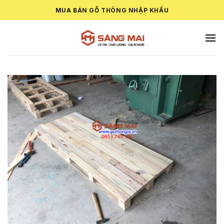
Skip
MUA BÁN GỖ THÔNG NHẬP KHẨU
to
content