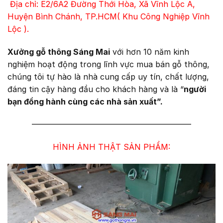
Địa chỉ: E2/6A2 Đường Thới Hòa, Xã Vĩnh Lộc A,
Huyện Bình Chánh, TP.HCM( Khu Công Nghiệp Vĩnh
Lộc ).
Xưởng gỗ thông Sáng Mai
với hơn 10 năm kinh
nghiệm hoạt động trong lĩnh vực mua bán gỗ thông,
chúng tôi tự hào là nhà cung cấp uy tín, chất lượng,
đáng tin cậy hàng đầu cho khách hàng và là “
người
bạn đồng hành cùng các nhà sản xuất”.
————————————————————
HÌNH ẢNH THẬT SẢN PHẨM: