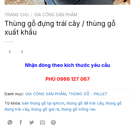
TRANG CHỦ
/
GIA CÔNG SẢN PHẨM
Thùng gỗ đựng trái cây / thùng gỗ
xuất khẩu
Nhận đóng theo kích thước yêu cầu
PHÚ 0966 127 067
Danh mục:
GIA CÔNG SẢN PHẨM
,
THÙNG GỖ - PALLET
Từ khóa:
bán thùng gỗ tại tphcm
,
thùng gỗ để trái cây
,
thùng gỗ
đựng trái cây
,
thùng gỗ giá rẻ
,
thùng gỗ trồng rau