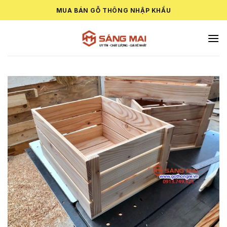
Skip
MUA BÁN GỖ THÔNG NHẬP KHẨU
to
content