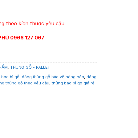
g theo kích thước yêu cầu
PHÚ 0966 127 067
PHẨM
,
THÙNG GỖ - PALLET
 bao bì gỗ
,
đóng thùng gỗ bảo vệ hàng hóa
,
đóng
ng thùng gỗ theo yêu cầu
,
thùng bao bì gỗ giá rẻ