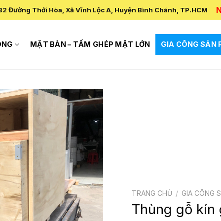
N
82 Đường Thới Hòa, Xã Vĩnh Lộc A, Huyện Bình Chánh, TP.HCM
ÔNG
MẶT BÀN – TẤM GHÉP MẶT LỚN
GIA CÔNG SẢN
TRANG CHỦ
/
GIA CÔNG 
Thùng gỗ kín 