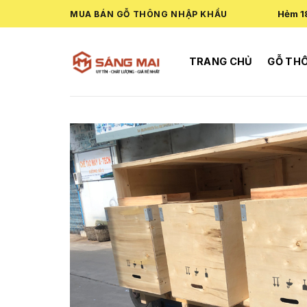
Skip
Hẻm 1
MUA BÁN GỖ THÔNG NHẬP KHẨU
to
content
TRANG CHỦ
GỖ TH