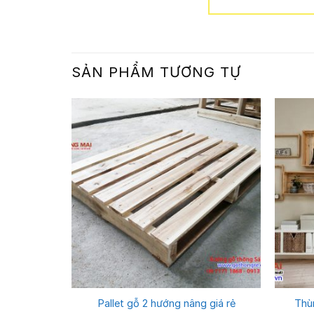
SẢN PHẨM TƯƠNG TỰ
ỗ
Pallet gỗ 2 hướng nâng giá rẻ
Thù