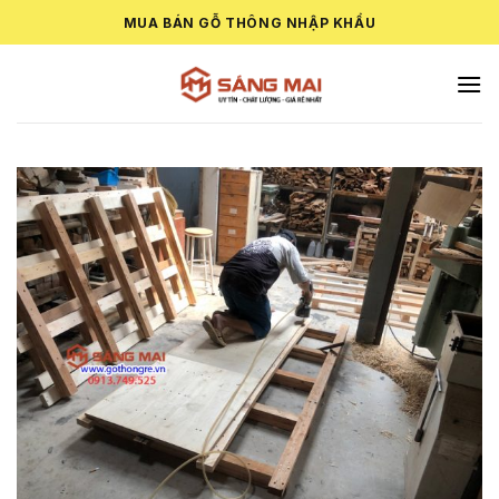
Skip
MUA BÁN GỖ THÔNG NHẬP KHẨU
to
content