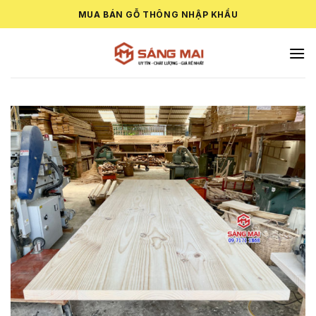
Skip
MUA BÁN GỖ THÔNG NHẬP KHẨU
to
content