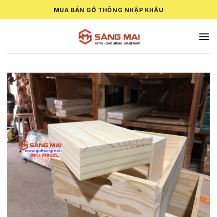
Skip
MUA BÁN GỖ THÔNG NHẬP KHẨU
to
content