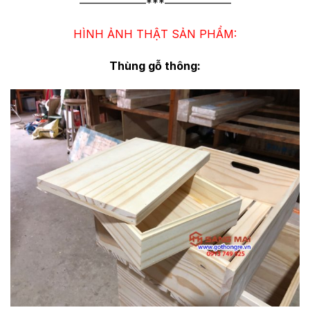
——————***——————
HÌNH ẢNH THẬT SẢN PHẨM:
Thùng gỗ thông: