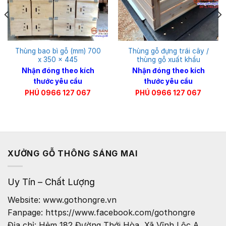
Thùng bao bì gỗ (mm) 700
Thùng gỗ đựng trái cây /
x 350 x 445
thùng gỗ xuất khẩu
Nhận đóng theo kích
Nhận đóng theo kích
thước yêu cầu
thước yêu cầu
PHÚ 0966 127 067
PHÚ 0966 127 067
XƯỞNG GỖ THÔNG SÁNG MAI
Uy Tín – Chất Lượng
Website: www.gothongre.vn
Fanpage: https://www.facebook.com/gothongre
Địa chỉ: Hẻm 182 Đường Thới Hòa, Xã Vĩnh Lộc A,