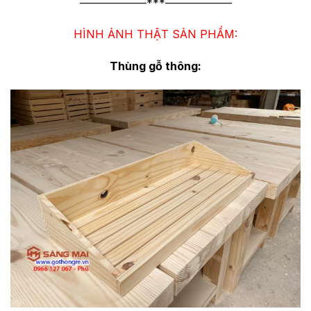
——————***——————
HÌNH ẢNH THẬT SẢN PHẨM:
Thùng gỗ thông: