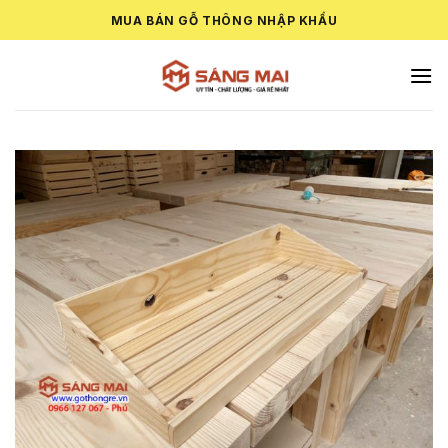
Skip
MUA BÁN GỖ THÔNG NHẬP KHẨU
to
content