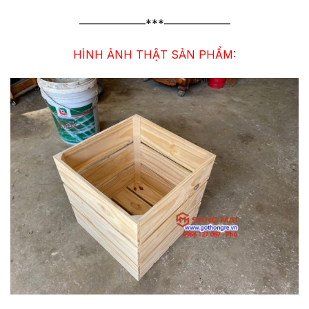
——————***——————
HÌNH ẢNH THẬT SẢN PHẨM: