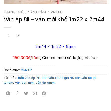
TRANG CHỦ
/
SẢN PHẨM
/
VÁN ÉP
Ván ép 8li – ván mới khổ 1m22 x 2m44
2m44 x 1m22 x 8mm
150.000đ/tấm
( Giá bán mua số lượng nhiều )
Danh mục:
VÁN ÉP
Từ khóa:
bán ván ép 7li
,
bán ván ép 8li giá rẻ
,
bán ván ép tại
tphcm
,
ván ép 7mm
,
ván ép 8mm