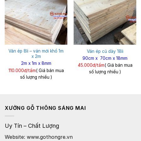
Ván ép 8li – ván mới khổ 1m
Ván ép cũ dày 18li
x 2m
90cm x 70cm x 18mm
2m x 1m x 8mm
45.000đ/tấm
( Giá bán mua
110.000đ/tấm
( Giá bán mua
số lượng nhiều )
số lượng nhiều )
XƯỞNG GỖ THÔNG SÁNG MAI
Uy Tín – Chất Lượng
Website: www.gothongre.vn