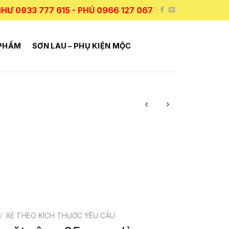
HƯ 0933 777 615 - PHÚ 0966 127 067
 PHẨM
SƠN LAU – PHỤ KIỆN MỘC
/
XẺ THEO KÍCH THƯỚC YÊU CẦU