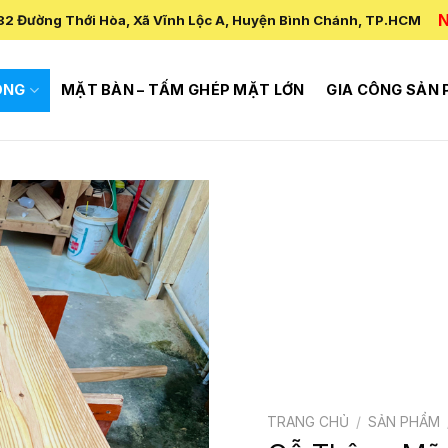
N
82 Đường Thới Hòa, Xã Vĩnh Lộc A, Huyện Bình Chánh, TP.HCM
ÔNG
MẶT BÀN – TẤM GHÉP MẶT LỚN
GIA CÔNG SẢN
TRANG CHỦ
/
SẢN PHẨM