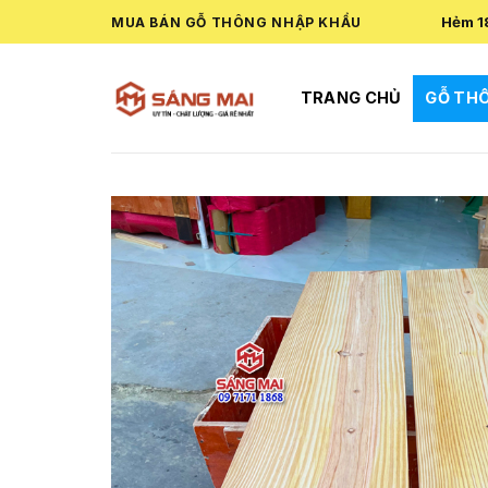
Skip
Hẻm 1
MUA BÁN GỖ THÔNG NHẬP KHẨU
to
content
TRANG CHỦ
GỖ TH