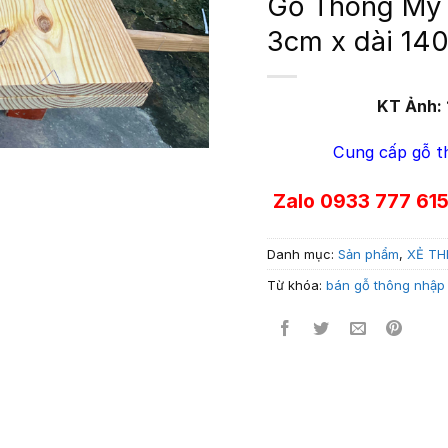
Gỗ Thông Mỹ 
3cm x dài 14
KT Ảnh:
Cung cấp gỗ t
Zalo 0933 777 61
Danh mục:
Sản phẩm
,
XẺ TH
Từ khóa:
bán gỗ thông nhập