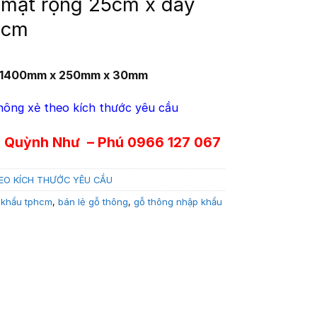
mặt rộng 25cm x dày
0cm
 1400mm x 250mm x 30mm
hông xẻ theo kích thước yêu cầu
5 Quỳnh Như – Phú 0966 127 067
EO KÍCH THƯỚC YÊU CẦU
 khẩu tphcm
,
bán lẻ gỗ thông
,
gỗ thông nhập khẩu