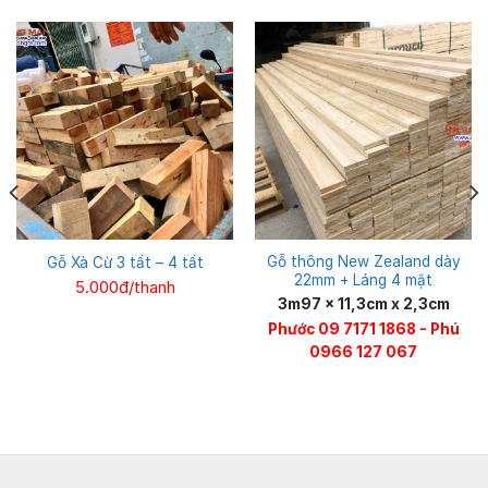
Gỗ thông New Zealand dày
Gỗ Xà Cừ 3 tất – 4 tất
22mm + Láng 4 mặt
5.000đ/thanh
3m97 x 11,3cm x 2,3cm
Phước 09 7171 1868 - Phú
0966 127 067