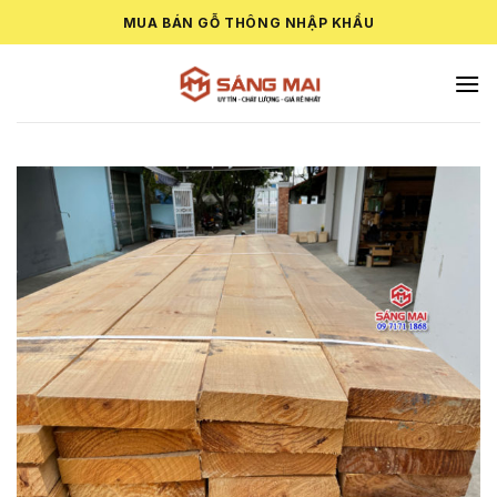
Skip
MUA BÁN GỖ THÔNG NHẬP KHẨU
to
content