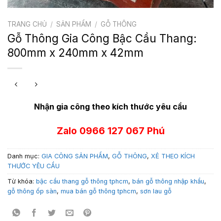
TRANG CHỦ
/
SẢN PHẨM
/
GỖ THÔNG
Gỗ Thông Gia Công Bậc Cầu Thang:
800mm x 240mm x 42mm
Nhận gia công theo kích thước yêu cầu
Zalo 0966 127 067 Phú
Danh mục:
GIA CÔNG SẢN PHẨM
,
GỖ THÔNG
,
XẺ THEO KÍCH
THƯỚC YÊU CẦU
Từ khóa:
bậc cầu thang gỗ thông tphcm
,
bán gỗ thông nhập khẩu
,
gỗ thông ốp sàn
,
mua bán gỗ thông tphcm
,
sơn lau gỗ