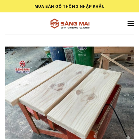
Skip
MUA BÁN GỖ THÔNG NHẬP KHẨU
to
content