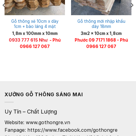
Gỗ thông xẻ 10cm x dày
Gỗ thông mới nhập khẩu
1cm + bào láng 4 mặt
dày 18mm
1,8m x 100mm x 10mm
3m2 x 10cm x 1,8cm
0933 777 615 Như
- Phú
Phước 09 7171 1868 - Phú
0966 127 067
0966 127 067
XƯỞNG GỖ THÔNG SÁNG MAI
Uy Tín – Chất Lượng
Website: www.gothongre.vn
Fanpage: https://www.facebook.com/gothongre