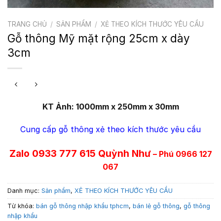
TRANG CHỦ
/
SẢN PHẨM
/
XẺ THEO KÍCH THƯỚC YÊU CẦU
Gỗ thông Mỹ mặt rộng 25cm x dày
3cm
KT Ảnh: 1000mm x 250mm x 30mm
Cung cấp gỗ thông xẻ theo kích thước yêu cầu
Zalo 0933 777 615 Quỳnh Như
– Phú 0966 127
067
Danh mục:
Sản phẩm
,
XẺ THEO KÍCH THƯỚC YÊU CẦU
Từ khóa:
bán gỗ thông nhập khẩu tphcm
,
bán lẻ gỗ thông
,
gỗ thông
nhập khẩu