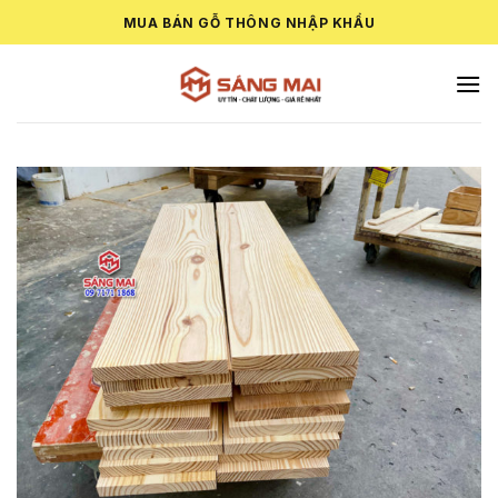
Skip
MUA BÁN GỖ THÔNG NHẬP KHẨU
to
content