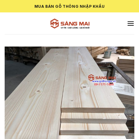
Skip
MUA BÁN GỖ THÔNG NHẬP KHẨU
to
content