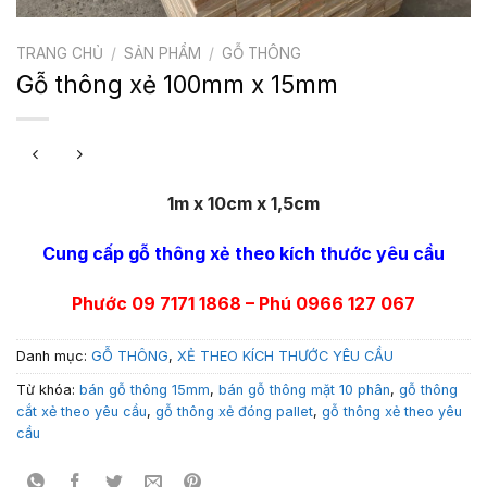
TRANG CHỦ
/
SẢN PHẨM
/
GỖ THÔNG
Gỗ thông xẻ 100mm x 15mm
1m x 10cm x 1,5cm
Cung cấp gỗ thông xẻ theo kích thước yêu cầu
Phước 09 7171 1868 – Phú 0966 127 067
Danh mục:
GỖ THÔNG
,
XẺ THEO KÍCH THƯỚC YÊU CẦU
Từ khóa:
bán gỗ thông 15mm
,
bán gỗ thông mặt 10 phân
,
gỗ thông
cắt xẻ theo yêu cầu
,
gỗ thông xẻ đóng pallet
,
gỗ thông xẻ theo yêu
cầu