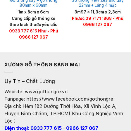
Gỗ thông sấy – gỗ thông
Gỗ thông New Zealand dày
80mm x 60mm
22mm + Láng 4 mặt
1m x 8cm x 6cm
3m97 x 11,3cm x 2,3cm
Cung cấp gỗ thông xẻ
Phước 09 7171 1868 - Phú
theo kích thước yêu cầu
0966 127 067
0933 777 615 Như
- Phú
0966 127 067
XƯỞNG GỖ THÔNG SÁNG MAI
Uy Tín – Chất Lượng
Website: www.gothongre.vn
Fanpage: https://www.facebook.com/gothongre
Địa chỉ: Hẻm 182 Đường Thới Hòa, Xã Vĩnh Lộc A,
Huyện Bình Chánh, TP.HCM( Khu Công Nghiệp Vĩnh
Lộc )
Điện thoại: 0933 777 615 - 0966 127 067