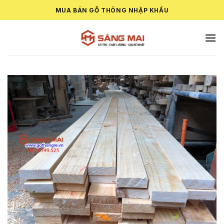
Skip
MUA BÁN GỖ THÔNG NHẬP KHẨU
to
content