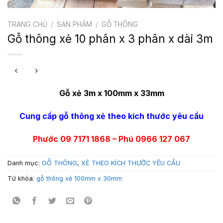
TRANG CHỦ
/
SẢN PHẨM
/
GỖ THÔNG
Gỗ thông xẻ 10 phân x 3 phân x dài 3m
Gỗ xẻ 3m x 100mm x 33mm
Cung cấp gỗ thông xẻ theo kích thước yêu cầu
Phước 09 7171 1868 – Phú 0966 127 067
Danh mục:
GỖ THÔNG
,
XẺ THEO KÍCH THƯỚC YÊU CẦU
Từ khóa:
gỗ thông xẻ 100mm x 30mm