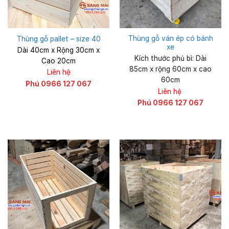
Thùng gỗ ván ép có bánh
Thùng gỗ pallet – size 40
xe
Dài 40cm x Rộng 30cm x
Kích thước phủ bì: Dài
Cao 20cm
85cm x rộng 60cm x cao
Liên hệ
60cm
Phú 0966 127 067
Liên hệ
Phú 0966 127 067