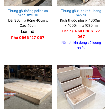
Thùng gỗ thông pallet đa
Thùng gỗ xuất khẩu hàng
năng size 80
nắp rời
Dài 80cm x Rộng 40cm x
Kích thước phủ bì: 1000mm
Cao 40cm
x 1000mm x 1080mm
Phú 0966 127
Liên hệ
Liên hệ:
067
Phú 0966 127 067
Rẻ hơn khi đóng số lượng
nhiều