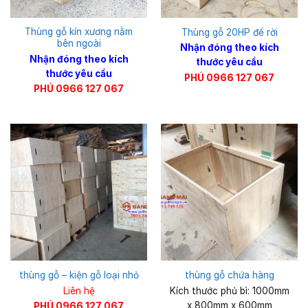
Thùng gỗ kín xương nằm
Thùng gỗ 20HP đế rời
bên ngoài
Nhận đóng theo kích
Nhận đóng theo kích
thước yêu cầu
thước yêu cầu
PHÚ 0966 127 067
PHÚ 0966 127 067
thùng gỗ – kiện gỗ loại nhỏ
thùng gỗ chứa hàng
Liên hệ
Kích thước phủ bì: 1000mm
x 800mm x 600mm
PHÚ 0966 127 067