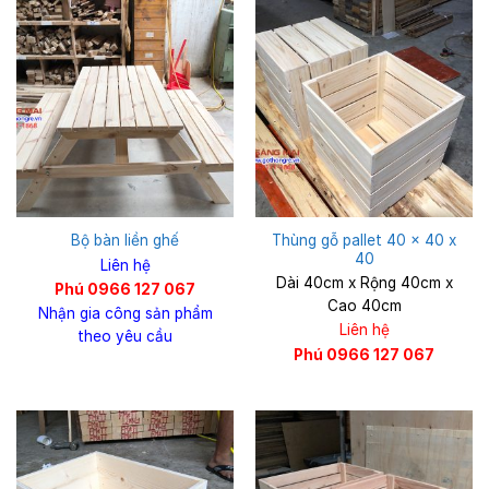
Thùng gỗ pallet 40 x 40 x
Bộ bàn liền ghế
40
Liên hệ
Dài 40cm x Rộng 40cm x
Phú 0966 127 067
Cao 40cm
Nhận gia công sản phẩm
Liên hệ
theo yêu cầu
Phú 0966 127 067