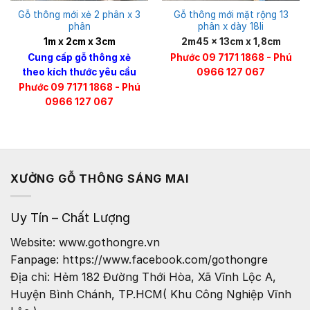
Gỗ thông mới xẻ 2 phân x 3
Gỗ thông mới mặt rộng 13
phân
phân x dày 18li
1m x 2cm x 3cm
2m45 x 13cm x 1,8cm
Cung cấp gỗ thông xẻ
Phước 09 7171 1868 - Phú
theo kích thước yêu cầu
0966 127 067
Phước 09 7171 1868 - Phú
0966 127 067
XƯỞNG GỖ THÔNG SÁNG MAI
Uy Tín – Chất Lượng
Website: www.gothongre.vn
Fanpage: https://www.facebook.com/gothongre
Địa chỉ: Hẻm 182 Đường Thới Hòa, Xã Vĩnh Lộc A,
Huyện Bình Chánh, TP.HCM( Khu Công Nghiệp Vĩnh