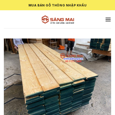
Skip
MUA BÁN GỖ THÔNG NHẬP KHẨU
to
content